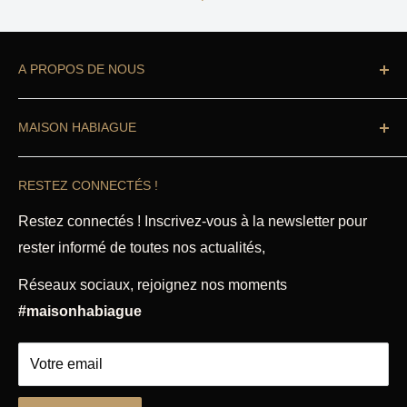
A PROPOS DE NOUS
Vous cherchez à équiper votre cuisine ?
MAISON HABIAGUE
Professionnel ou particulier
, vous êtes au bon
endroit.
Recherche
RESTEZ CONNECTÉS !
Accueil
Notre boutique Habiague propose des ustensiles de
cuisine de qualité professionnelle, articles de cuisine
Magasin
Restez connectés ! Inscrivez-vous à la newsletter pour
et accessoires, pâtisserie, petit électroménager,
rester informé de toutes nos actualités,
Mentions légales
coutellerie à Toulouse depuis 1864.
CGU & CGV
Réseaux sociaux, rejoignez nos moments
Politique de remboursement
Découvrez nos diverses rubriques qui répondront à
#maisonhabiague
tous vos besoins.
Votre email