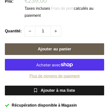
Prix
€239,00
Prix:
réduit
Taxes incluses
Frais de port
calculés au
paiement
Quantité:
Ajouter au panier
Plus de moyens de paiement
Ajouter à ma liste
Récupération disponible à Magasin