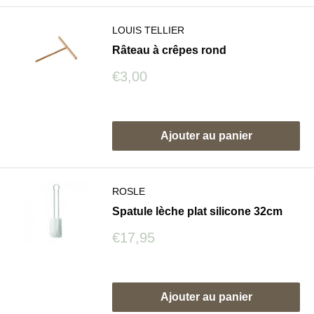
LOUIS TELLIER
Râteau à crêpes rond
Prix
€3,00
réduit
Avis
Ajouter au panier
ROSLE
Spatule lèche plat silicone 32cm
Prix
€17,95
réduit
Avis
Ajouter au panier