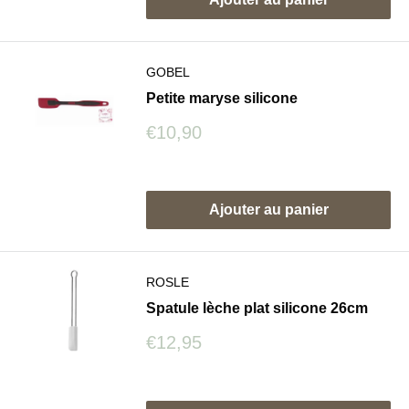
GOBEL
Petite maryse silicone
Prix
€10,90
réduit
Avis
Ajouter au panier
ROSLE
Spatule lèche plat silicone 26cm
Prix
€12,95
réduit
Avis