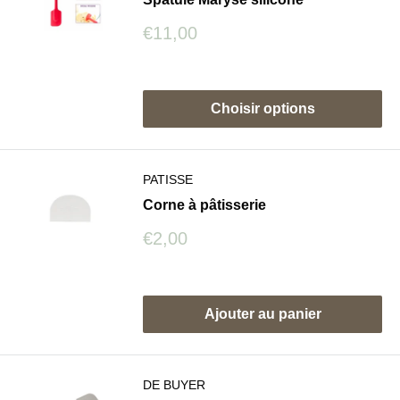
Prix
€11,00
réduit
Avis
Choisir options
PATISSE
Corne à pâtisserie
Prix
€2,00
réduit
Avis
Ajouter au panier
DE BUYER