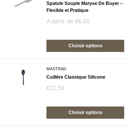
Spatule Souple Maryse De Buyer –
Flexible et Pratique
Prix
A partir de
€6,60
réduit
Avis
Choisir options
MASTRAD
Cuillère Classique Silicone
Prix
€12,50
réduit
Avis
Choisir options