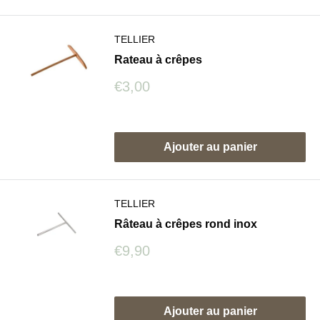
TELLIER
Rateau à crêpes
Prix
€3,00
réduit
Avis
Ajouter au panier
TELLIER
Râteau à crêpes rond inox
Prix
€9,90
réduit
Avis
Ajouter au panier