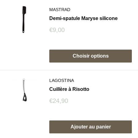
MASTRAD
Demi-spatule Maryse silicone
Prix
€9,00
réduit
Avis
Choisir options
LAGOSTINA
Cuillère à Risotto
Prix
€24,90
réduit
Avis
Ajouter au panier