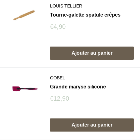
LOUIS TELLIER
Tourne-galette spatule crêpes
Prix
€4,90
réduit
Avis
Ajouter au panier
GOBEL
Grande maryse silicone
Prix
€12,90
réduit
Avis
Ajouter au panier