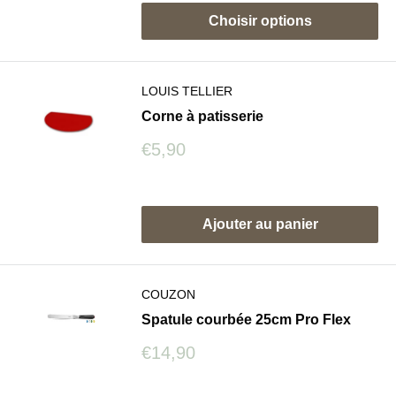
Choisir options
LOUIS TELLIER
Corne à patisserie
Prix
€5,90
réduit
Avis
Ajouter au panier
COUZON
Spatule courbée 25cm Pro Flex
Prix
€14,90
réduit
Avis