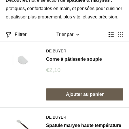
Découvrez notre sélection de
spatules & maryses
:
pratiques, confortables en main, et pensées pour cuisiner
et pâtisser plus proprement, plus vite, et avec précision.
Filtrer
Trier par
DE BUYER
Corne à pâtisserie souple
Prix
€2,10
réduit
Avis
Ajouter au panier
DE BUYER
Spatule maryse haute température