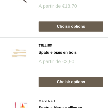
Prix
A partir de
€18,70
réduit
Avis
Choisir options
TELLIER
Spatule biais en bois
Prix
A partir de
€3,90
réduit
Avis
Choisir options
MASTRAD
Spatule Maryse silicone