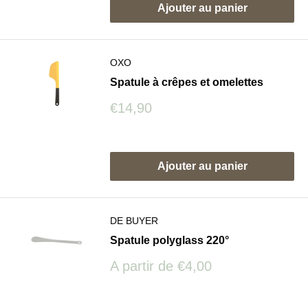
Ajouter au panier
OXO
Spatule à crêpes et omelettes
Prix
€14,90
réduit
Avis
Ajouter au panier
DE BUYER
Spatule polyglass 220°
Prix
A partir de
€4,00
réduit
Avis