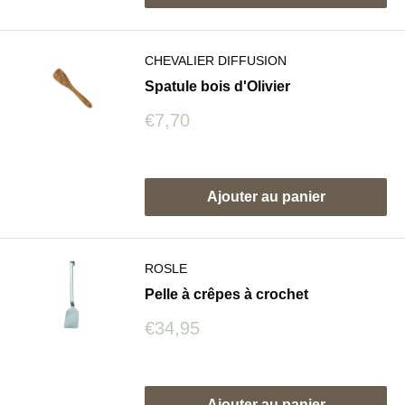
CHEVALIER DIFFUSION
Spatule bois d'Olivier
Prix
€7,70
réduit
Avis
Ajouter au panier
ROSLE
Pelle à crêpes à crochet
Prix
€34,95
réduit
Avis
Ajouter au panier