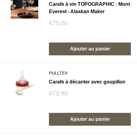
Carafe à vin TOPOGRAPHIC : Mont
Everest - Alaskan Maker
Prix
€75,00
réduit
Avis
Ajouter au panier
PULLTEX
Carafe à décanter avec goupillon
Prix
€73,90
réduit
Avis
Ajouter au panier