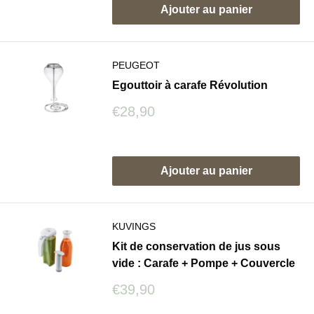
Ajouter au panier
PEUGEOT
Egouttoir à carafe Révolution
Prix
€28,90
réduit
Avis
Ajouter au panier
KUVINGS
Kit de conservation de jus sous
vide : Carafe + Pompe + Couvercle
Prix
€39,90
réduit