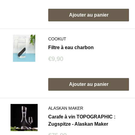
Avis
Ajouter au panier
COOKUT
Filtre à eau charbon
Prix
€9,90
réduit
Avis
Ajouter au panier
ALASKAN MAKER
Carafe à vin TOPOGRAPHIC :
Zugspitze - Alaskan Maker