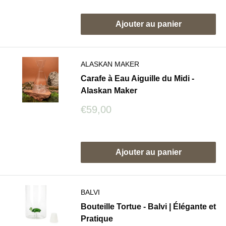
Avis
Ajouter au panier
ALASKAN MAKER
Carafe à Eau Aiguille du Midi -
Alaskan Maker
Prix
€59,00
réduit
Avis
Ajouter au panier
BALVI
Bouteille Tortue - Balvi | Élégante et
Pratique