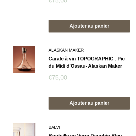
Prix
€75,00
réduit
Avis
Ajouter au panier
ALASKAN MAKER
Carafe à vin TOPOGRAPHIC : Pic
du Midi d'Ossau- Alaskan Maker
Prix
€75,00
réduit
Avis
Ajouter au panier
BALVI
Bouteille en Verre Dauphin Bleu -