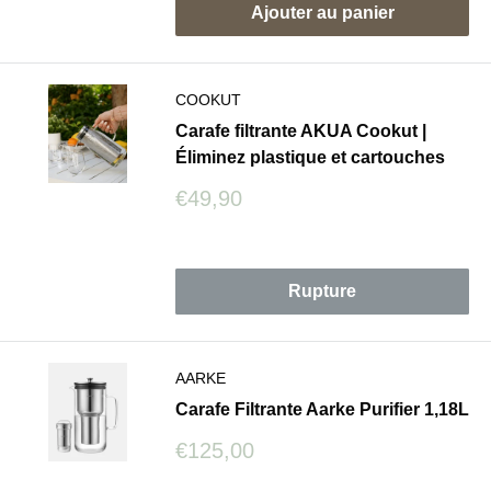
Ajouter au panier
COOKUT
Carafe filtrante AKUA Cookut |
Éliminez plastique et cartouches
Prix
€49,90
réduit
Avis
Rupture
AARKE
Carafe Filtrante Aarke Purifier 1,18L
Prix
€125,00
réduit