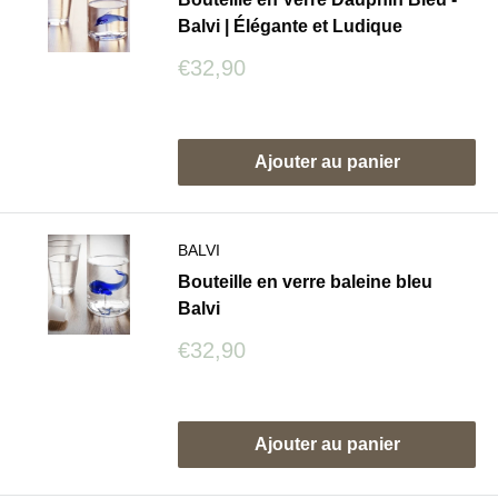
Balvi | Élégante et Ludique
Prix
€32,90
réduit
Avis
Ajouter au panier
BALVI
Bouteille en verre baleine bleu
Balvi
Prix
€32,90
réduit
Avis
Ajouter au panier