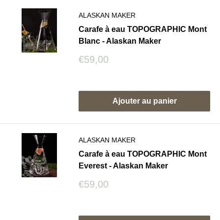
ALASKAN MAKER
Carafe à eau TOPOGRAPHIC Mont
Blanc - Alaskan Maker
Prix
€59,00
réduit
Avis
Ajouter au panier
ALASKAN MAKER
Carafe à eau TOPOGRAPHIC Mont
Everest - Alaskan Maker
Prix
€59,00
réduit
Avis