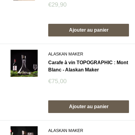
Prix
€29,90
réduit
Avis
Ajouter au panier
ALASKAN MAKER
Carafe à vin TOPOGRAPHIC : Mont
Blanc - Alaskan Maker
Prix
€75,00
réduit
Avis
Ajouter au panier
ALASKAN MAKER