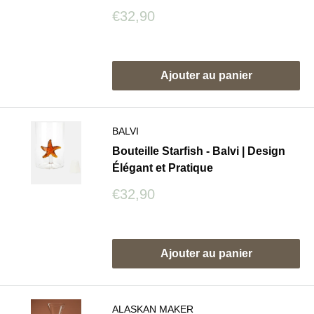
Prix
€32,90
réduit
Avis
Ajouter au panier
BALVI
Bouteille Starfish - Balvi | Design
Élégant et Pratique
Prix
€32,90
réduit
Avis
Ajouter au panier
ALASKAN MAKER