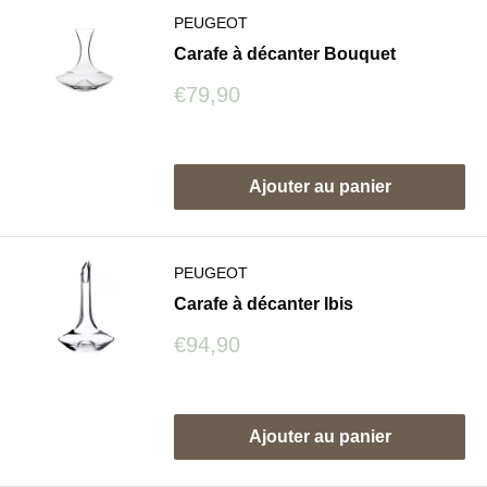
PEUGEOT
Carafe à décanter Bouquet
Prix
€79,90
réduit
Avis
Ajouter au panier
PEUGEOT
Carafe à décanter Ibis
Prix
€94,90
réduit
Avis
Ajouter au panier