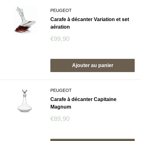
PEUGEOT
Carafe à décanter Variation et set
aération
Prix
€99,90
réduit
Avis
Ajouter au panier
PEUGEOT
Carafe à décanter Capitaine
Magnum
Prix
€89,90
réduit
Avis