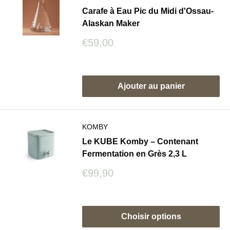
Carafe à Eau Pic du Midi d'Ossau-
Alaskan Maker
Prix
€59,00
réduit
Avis
Ajouter au panier
KOMBY
Le KUBE Komby – Contenant
Fermentation en Grès 2,3 L
Prix
€99,90
réduit
Avis
Choisir options