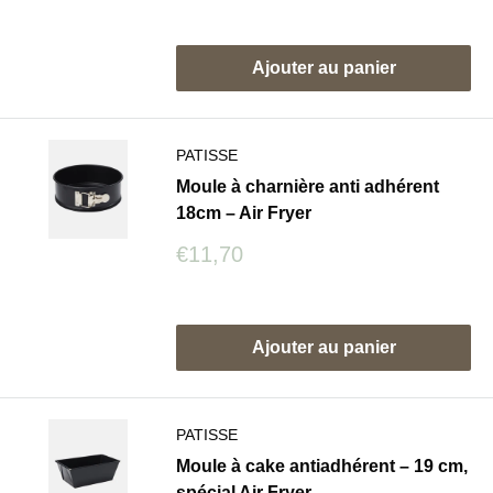
Avis
Ajouter au panier
PATISSE
Moule à charnière anti adhérent
18cm – Air Fryer
Prix
€11,70
réduit
Avis
Ajouter au panier
PATISSE
Moule à cake antiadhérent – 19 cm,
spécial Air Fryer