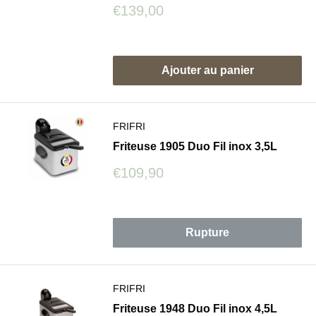
Prix
€139,00
réduit
Avis
Ajouter au panier
FRIFRI
Friteuse 1905 Duo Fil inox 3,5L
Prix
€109,90
réduit
Avis
Rupture
FRIFRI
Friteuse 1948 Duo Fil inox 4,5L