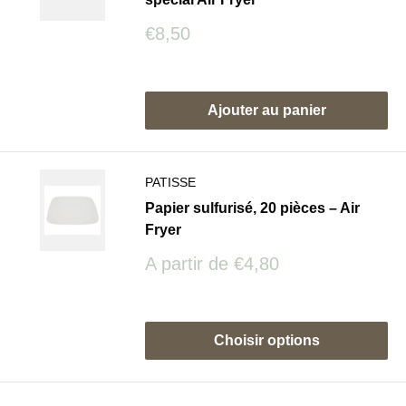
Prix
€8,50
réduit
Avis
Ajouter au panier
PATISSE
Papier sulfurisé, 20 pièces – Air
Fryer
Prix
A partir de
€4,80
réduit
Avis
Choisir options