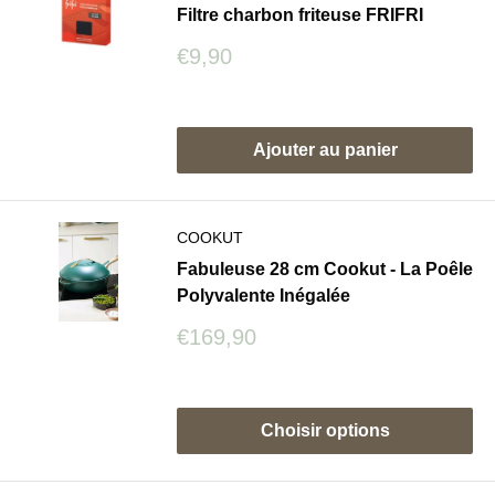
Filtre charbon friteuse FRIFRI
Prix
€9,90
réduit
Avis
Ajouter au panier
COOKUT
Fabuleuse 28 cm Cookut - La Poêle
Polyvalente Inégalée
Prix
€169,90
réduit
Avis
Choisir options