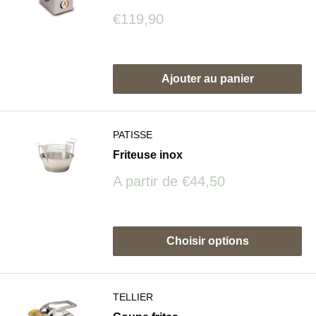
Prix
€119,90
réduit
Avis
Ajouter au panier
PATISSE
Friteuse inox
Prix
A partir de
€44,50
réduit
Avis
Choisir options
TELLIER