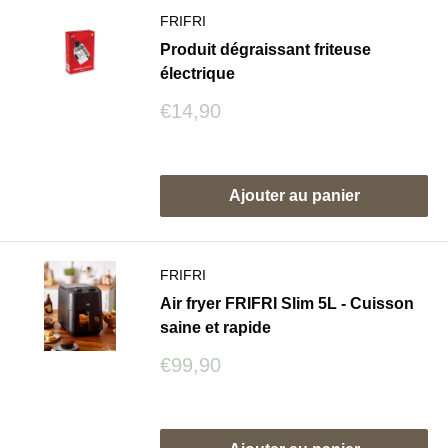
FRIFRI
Produit dégraissant friteuse
électrique
Prix
€14,90
réduit
Avis
Ajouter au panier
FRIFRI
Air fryer FRIFRI Slim 5L - Cuisson
saine et rapide
Prix
€99,90
réduit
Avis