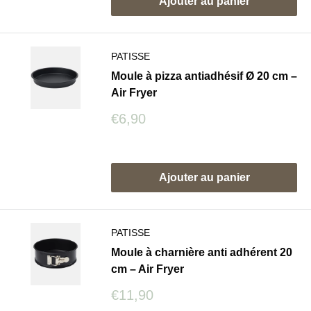
Ajouter au panier
PATISSE
Moule à pizza antiadhésif Ø 20 cm –
Air Fryer
Prix
€6,90
réduit
Avis
Ajouter au panier
PATISSE
Moule à charnière anti adhérent 20
cm – Air Fryer
Prix
€11,90
réduit