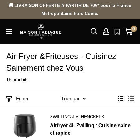
Passer
🚚 LIVRAISON OFFERTE À PARTIR DE 70€* pour la France
au
Métropolitaine hors Corse.
contenu
0
Air Fryer &Friteuses - Cuisinez
Sainement chez Vous
16 produits
Filtrer
Trier par
ZWILLING J.A. HENCKELS
Airfryer 4L Zwilling : Cuisine saine
et rapide