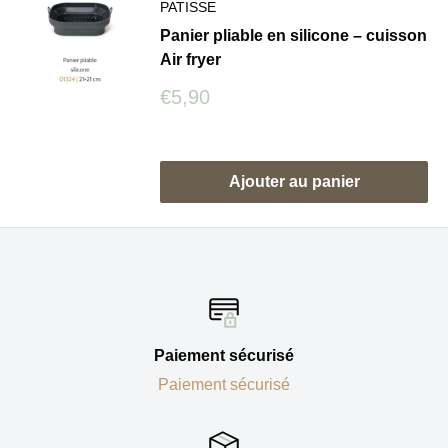
PATISSE
Panier pliable en silicone – cuisson
Air fryer
Prix
€5,90
réduit
Avis
Ajouter au panier
Paiement sécurisé
Paiement sécurisé