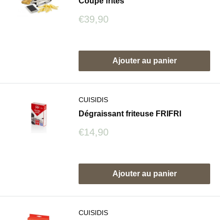
Coupe frites
Prix
€39,90
réduit
Avis
Ajouter au panier
CUISIDIS
Dégraissant friteuse FRIFRI
Prix
€14,90
réduit
Avis
Ajouter au panier
CUISIDIS