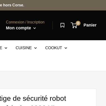
e hors Corse.
Connexion / Inscription
0
Panier
Mon compte
E
CUISINE
COOKUT
tige de sécurité robot