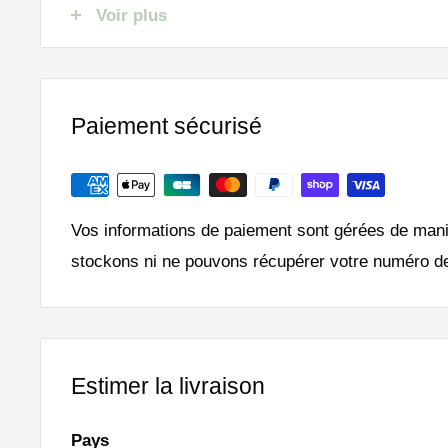
Voir plus
Compatibilité
Magimix Pâtissier 6200 XL
Paiement sécurisé
Caractéristiques techniques
Vos informations de paiement sont gérées de man
Type : Ressort de sécurité pour tige
stockons ni ne pouvons récupérer votre numéro de
Produit d’origine Magimix
Remplacez facilement votre ressort de sécurité a
Magimix
compatible avec le modèle 6200 XL.
Estimer la livraison
Pays