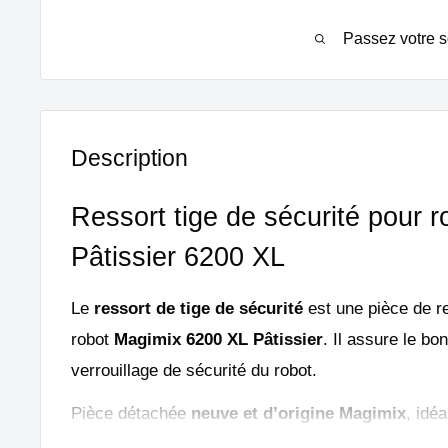
Passez votre s
Description
Ressort tige de sécurité pour 
Pâtissier 6200 XL
Le
ressort de tige de sécurité
est une pièce de r
robot
Magimix 6200 XL Pâtissier
. Il assure le b
verrouillage de sécurité du robot.
Pièce détachée
neuve et d’origine Magimix
, idé
usé ou endommagé.