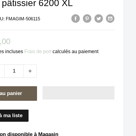
pâtissier 6200 XL
U:
FMAGIM-506115
ix
,00
duit
es incluses
Frais de port
calculés au paiement
au panier
à ma liste
on disponible à Magasin