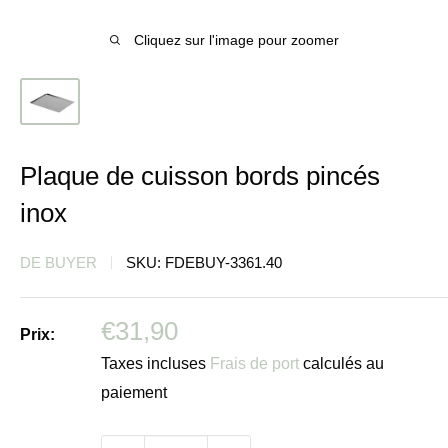
Cliquez sur l'image pour zoomer
Plaque de cuisson bords pincés
inox
DE BUYER
SKU:
FDEBUY-3361.40
Prix
€31,90
Prix:
réduit
Taxes incluses
Frais de port
calculés au
paiement