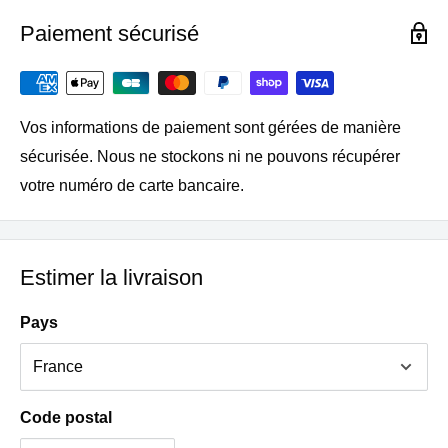
A combiner avec un tapis siliconé ou du papier cuisson
Paiement sécurisé
pour le formage à froid (démoulage plus facile) et la
cuisson.
Peut servir de support pour les moules, cercles et cadres
Vos informations de paiement sont gérées de manière
métalliques de Buyer.
sécurisée. Nous ne stockons ni ne pouvons récupérer
Résiste parfaitement aux très basses températures et à
votre numéro de carte bancaire.
l’humidité.
Robuste : plaque résistante et indéformable.
Hygiénique : facile à maintenir propre.
Estimer la livraison
Entretien : passe au lave-vaisselle. Polissage
occasionnel avec de la pâte à polir spéciale inox pour lui
Pays
redonner tout son éclat.
Code postal