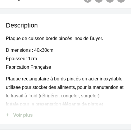
Description
Plaque de cuisson bords pincés inox de Buyer.
Dimensions : 40x30cm
Épaisseur 1cm
Fabrication Française
Plaque rectangulaire à bords pincés en acier inoxydable
utilisée pour stocker des aliments, pour la manutention et
le travail à froid (réfrigérer, congeler, surgeler)
Idéale pour la présentation élégante de plats et
pâtisseries grâce à son polissage miroir haut de gamme.
Voir plus
Peut aussi être utilisée pour certaines cuissons non
délicates.