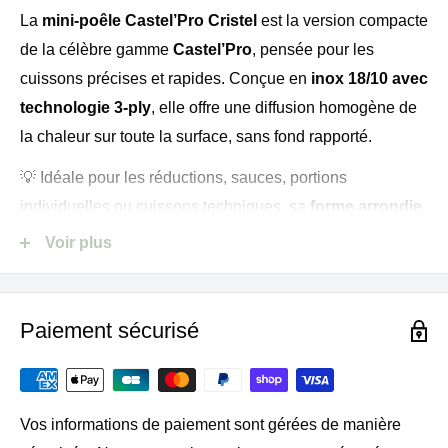
La
mini-poêle Castel’Pro Cristel
est la version compacte
de la célèbre gamme
Castel’Pro
, pensée pour les
cuissons précises et rapides. Conçue en
inox 18/10 avec
technologie 3-ply
, elle offre une diffusion homogène de
la chaleur sur toute la surface, sans fond rapporté.
💡 Idéale pour les réductions, sauces, portions
individuelles ou cuissons techniques, sa
forme arrondie
facilite le mélange et l’entretien. Sa
poignée fixe en
Voir plus
fonte d’inox
, rivetée et athermique, assure une prise en
main sûre et durable.
Paiement sécurisé
✅ Pourquoi choisir la mini-poêle
Vos informations de paiement sont gérées de manière
Castel’Pro Cristel ?