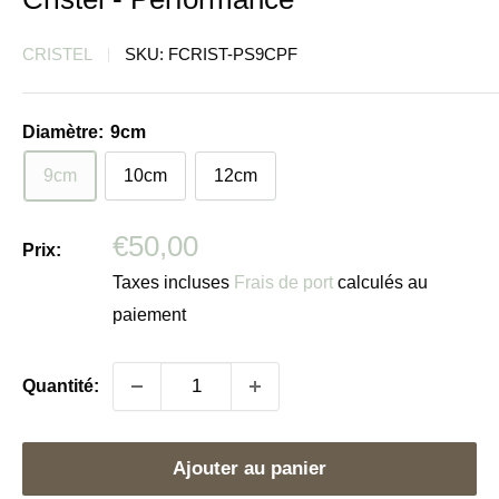
CRISTEL
SKU:
FCRIST-PS9CPF
Diamètre:
9cm
9cm
10cm
12cm
Prix
€50,00
Prix:
réduit
Taxes incluses
Frais de port
calculés au
paiement
Quantité:
Ajouter au panier