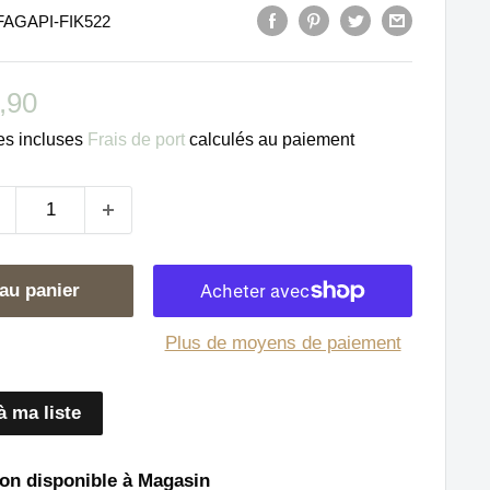
FAGAPI-FIK522
ix
,90
duit
es incluses
Frais de port
calculés au paiement
au panier
Plus de moyens de paiement
à ma liste
on disponible à Magasin