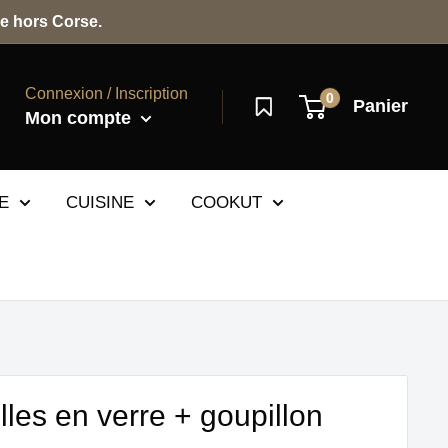
e hors Corse.
Connexion / Inscription
0
Panier
Mon compte
E
CUISINE
COOKUT
illes en verre + goupillon