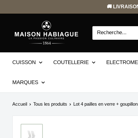
Passer
🚚 LIVRAISON
au
contenu
CUISSON
COUTELLERIE
ELECTROM
MARQUES
Accueil
Tous les produits
Lot 4 pailles en verre + goupillon