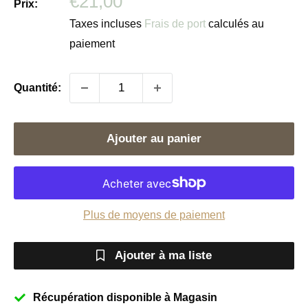
Prix
€21,00
Prix:
réduit
Taxes incluses
Frais de port
calculés au
paiement
Quantité:
Ajouter au panier
Plus de moyens de paiement
Ajouter à ma liste
Récupération disponible à Magasin