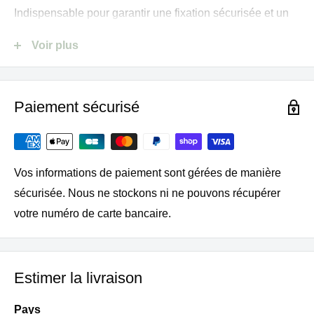
Indispensable pour garantir une fixation sécurisée et un
fonctionnement optimal de votre appareil.
Voir plus
Compatibilité
Paiement sécurisé
Magimix Gelato Expert – Référence 11680 (chrome
mat)
Vos informations de paiement sont gérées de manière
Caractéristiques techniques
sécurisée. Nous ne stockons ni ne pouvons récupérer
votre numéro de carte bancaire.
Type : Écrou de fixation pour pale amovible
Utilisation : À visser sur l’axe rotatif dans la cuve
amovible
Estimer la livraison
Produit : Pièce détachée Magimix d’origine
Pays