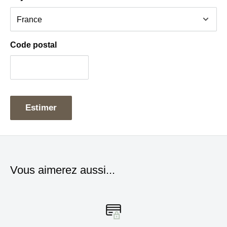
Remplacez facilement l’écrou manquant ou usé pour
continuer à réaliser vos glaces maison sans interruption.
Code postal
Estimer
Vous aimerez aussi...