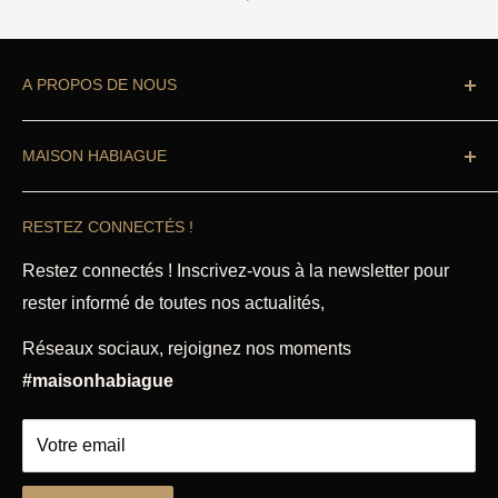
A PROPOS DE NOUS
Vous cherchez à équiper votre cuisine ?
MAISON HABIAGUE
Professionnel ou particulier
, vous êtes au bon
endroit.
Recherche
RESTEZ CONNECTÉS !
Accueil
Notre boutique Habiague propose des ustensiles de
cuisine de qualité professionnelle, articles de cuisine
Magasin
Restez connectés ! Inscrivez-vous à la newsletter pour
et accessoires, pâtisserie, petit électroménager,
rester informé de toutes nos actualités,
Mentions légales
coutellerie à Toulouse depuis 1864.
CGU & CGV
Réseaux sociaux, rejoignez nos moments
Politique de remboursement
Découvrez nos diverses rubriques qui répondront à
#maisonhabiague
tous vos besoins.
Votre email