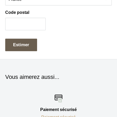
Pièce détachée Magimix neuve et d’origine
Code postal
Facile à installer et à nettoyer
Conclusion
Estimer
Remplacez le couvercle de votre bol en verre Magimix
pour conserver une
utilisation sûre, pratique et étanche
de votre blender.
Vous aimerez aussi...
Paiement sécurisé