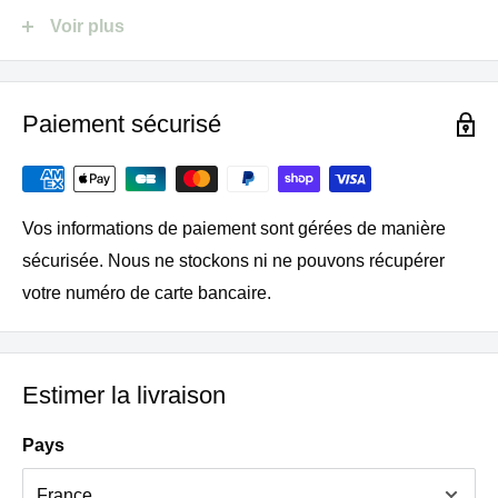
Voir plus
Compatibilité
Réf. 11610 – Noir
Paiement sécurisé
Réf. 11611 – Ivoire
Réf. 11612 – Blanc
Réf. 11613 – Rouge
Vos informations de paiement sont gérées de manière
Réf. 11615 – Chrome mat
sécurisée. Nous ne stockons ni ne pouvons récupérer
Réf. 11616 – Orange
votre numéro de carte bancaire.
Réf. 11619 – Chrome mat et brillant
Estimer la livraison
Caractéristiques techniques
Pays
Type : Couvercle pour bol en verre de blender
Fonction : étanchéité et protection des préparations