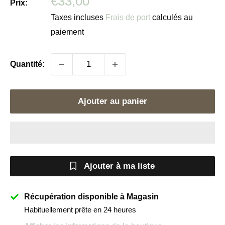
Prix
€33,00
Prix:
réduit
Taxes incluses
Frais de port
calculés au
paiement
Quantité:
Ajouter au panier
Ajouter à ma liste
Récupération disponible à Magasin
Habituellement prête en 24 heures