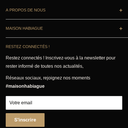
A PROPOS DE NOUS
Vous cherchez à équiper votre cuisine ?
MAISON HABIAGUE
Professionnel ou particulier
, vous êtes au bon
endroit.
Recherche
RESTEZ CONNECTÉS !
Accueil
Notre boutique Habiague propose des ustensiles de
cuisine de qualité professionnelle, articles de cuisine
Magasin
Restez connectés ! Inscrivez-vous à la newsletter pour
et accessoires, pâtisserie, petit électroménager,
rester informé de toutes nos actualités,
Mentions légales
coutellerie à Toulouse depuis 1864.
CGU & CGV
Réseaux sociaux, rejoignez nos moments
Politique de remboursement
Découvrez nos diverses rubriques qui répondront à
#maisonhabiague
tous vos besoins.
Votre email
S'inscrire