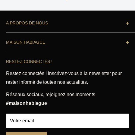
A PROPOS DE NOUS
Vous cherchez à équiper votre cuisine ?
MAISON HABIAGUE
Professionnel ou particulier
, vous êtes au bon
endroit.
Recherche
RESTEZ CONNECTÉS !
Accueil
Notre boutique Habiague propose des ustensiles de
cuisine de qualité professionnelle, articles de cuisine
Magasin
Restez connectés ! Inscrivez-vous à la newsletter pour
et accessoires, pâtisserie, petit électroménager,
rester informé de toutes nos actualités,
Mentions légales
coutellerie à Toulouse depuis 1864.
CGU & CGV
Réseaux sociaux, rejoignez nos moments
Politique de remboursement
Découvrez nos diverses rubriques qui répondront à
#maisonhabiague
tous vos besoins.
Votre email