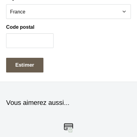
plus belles couleurs d'automne, mais aussi celles du
Home-made ou encore de la rubrique Bistronomie qui
met à l'honneur Gaëtan Coculo, chef du restaurant
Code postal
engagé L'Avant-Poste...
Estimer
Vous aimerez aussi...