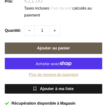
Prix
€21,00
Prix:
réduit
Taxes incluses
Frais de port
calculés au
paiement
Quantité:
Ajouter au panier
Plus de moyens de paiement
Ajouter à ma liste
Récupération disponible à Magasin