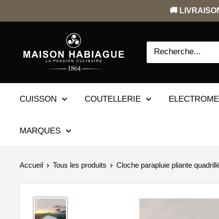
Passer
🚚 LIVRAISON
au
contenu
CUISSON
COUTELLERIE
ELECTROM
MARQUES
Accueil
Tous les produits
Cloche parapluie pliante quadrill