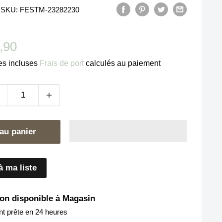
SKU:
FESTM-23282230
ix
,90
duit
es incluses
Frais de port
calculés au paiement
au panier
à ma liste
on disponible à Magasin
nt prête en 24 heures