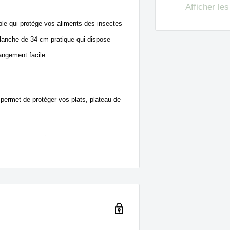
Afficher le
able qui protège vos aliments des insectes
 blanche de 34 cm pratique qui dispose
angement facile.
permet de protéger vos plats, plateau de
 position ouverte.
 un tiroir de cuisine.