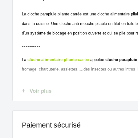
La cloche parapluie pliante carrée est une cloche alimentaire pli
dans la cuisine. Une cloche anti mouche pliable en filet en tuile
d'un système de blocage en position ouverte et qui se plie pour r
----------
La
cloche alimentaire pliante
carrée
appelée
cloche parapluie
fromage, charcuterie, assiettes.....des insectes ou autres intrus !
La cloche alimentaire pliable dispose d'un
système de blocage
en
Voir plus
Pratique, la cloche parapluie
se plie
pour un rangement facile dans
Paiement sécurisé