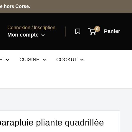
e hors Corse.
Connexion / Inscription
0
Panier
Mon compte
E
CUISINE
COOKUT
arapluie pliante quadrillée