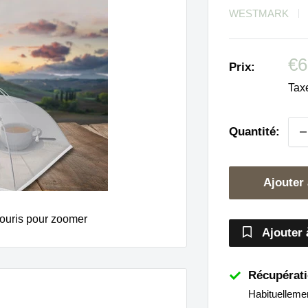
WESTMARK
Pr
€6
Prix:
ré
Tax
Quantité:
Ajouter 
ouris pour zoomer
Ajouter 
Récupérati
Habituelleme