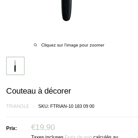
Cliquez sur l'image pour zoomer
Couteau à décorer
TRIANGLE
SKU:
FTRIAN-10 183 09 00
Prix
€19,90
Prix:
réduit
Taxes incluses
Frais de port
calculés au