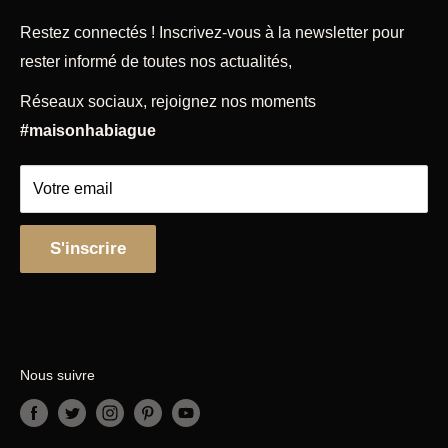
Notre boutique Habiague propose des ustensiles de
cuisine de qualité professionnelle, articles de cuisine
Magasin
Restez connectés ! Inscrivez-vous à la newsletter pour
et accessoires, pâtisserie, petit électroménager,
rester informé de toutes nos actualités,
Mentions légales
coutellerie à Toulouse depuis 1864.
CGU & CGV
Réseaux sociaux, rejoignez nos moments
Politique de remboursement
Découvrez nos diverses rubriques qui répondront à
#maisonhabiague
tous vos besoins.
Votre email
S'inscrire
Nous suivre