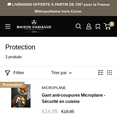
Passer
🚚 LIVRAISON OFFERTE À PARTIR DE 70€* pour la France
au
Métropolitaine hors Corse.
contenu
0
Protection
3 produits
Filtrer
Trier par
Promotion
MICROPLANE
Gant anti-coupures Microplane -
Sécurité en cuisine
Prix
€14,95
Prix
€19,95
réduit
normal