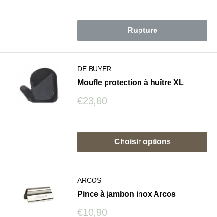
Avis
Rupture
DE BUYER
Moufle protection à huître XL
Prix
€23,60
réduit
Avis
Choisir options
ARCOS
Pince à jambon inox Arcos
Prix
€10,90